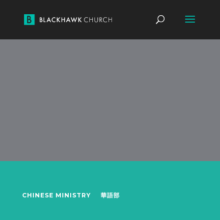
CHINESE MINISTRY
華語部